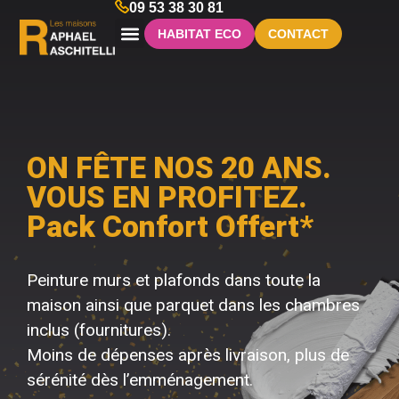
09 53 38 30 81
HABITAT ECO
CONTACT
NOS MODÈLES
NOS ANNONCES
VOTRE PROJET
NOTRE ACTUALITÉ
ON FÊTE NOS 20 ANS.
VOUS EN PROFITEZ.
Pack Confort Offert*
Peinture murs et plafonds dans toute la
maison ainsi que parquet dans les chambres
inclus (fournitures).
Moins de dépenses après livraison, plus de
sérénité dès l’emménagement.