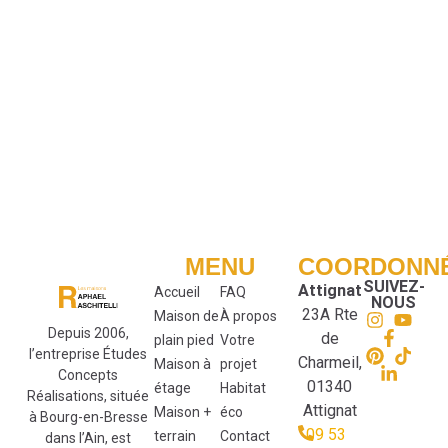
MENU
COORDONN
SUIVEZ-
Attignat
Accueil
FAQ
NOUS
23A Rte
Maison de
À propos
Depuis 2006,
de
plain pied
Votre
l’entreprise Études
Charmeil,
Maison à
projet
Concepts
01340
étage
Habitat
Réalisations, située
Attignat
Maison +
éco
à Bourg-en-Bresse
09 53
terrain
Contact
dans l’Ain, est