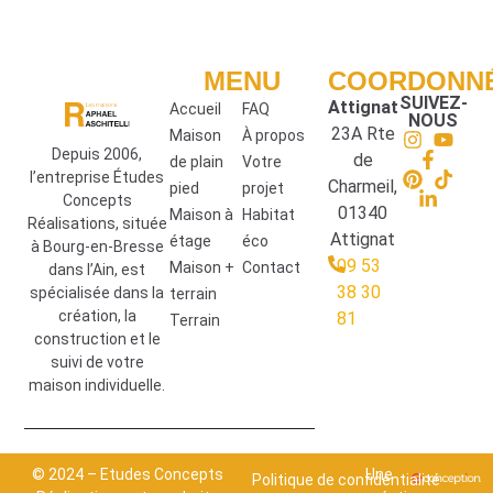
MENU
COORDONN
SUIVEZ-
Attignat
Accueil
FAQ
NOUS
23A Rte
Maison
À propos
Depuis 2006,
de
de plain
Votre
l’entreprise Études
Charmeil,
pied
projet
Concepts
01340
Maison à
Habitat
Réalisations, située
Attignat
étage
éco
à Bourg-en-Bresse
09 53
Maison +
Contact
dans l’Ain, est
38 30
spécialisée dans la
terrain
création, la
81
Terrain
construction et le
suivi de votre
maison individuelle.
© 2024 – Etudes Concepts
Une
Politique de confidentialité