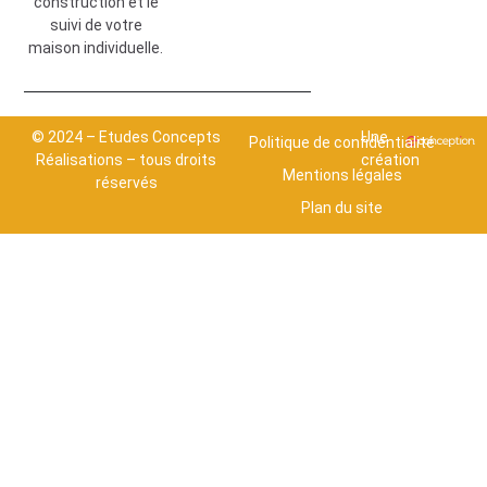
construction et le
suivi de votre
maison individuelle.
© 2024 – Etudes Concepts
Une
Politique de confidentialité
Réalisations – tous droits
création
Mentions légales
réservés
Plan du site