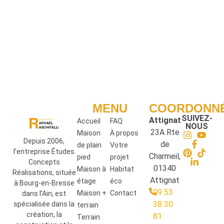
VOIR CE MODÈLE
MENU
COORDONN
SUIVEZ-
Attignat
Accueil
FAQ
NOUS
23A Rte
Maison
À propos
Depuis 2006,
de
de plain
Votre
l’entreprise Études
Charmeil,
pied
projet
Concepts
01340
Maison à
Habitat
Réalisations, située
Attignat
étage
éco
à Bourg-en-Bresse
09 53
Maison +
Contact
dans l’Ain, est
38 30
spécialisée dans la
terrain
création, la
81
Terrain