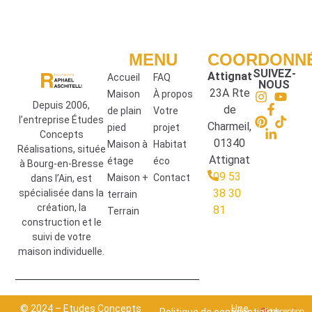
MENU
COORDONN
SUIVEZ-
Attignat
Accueil
FAQ
NOUS
23A Rte
Maison
À propos
Depuis 2006,
de
de plain
Votre
l’entreprise Études
Charmeil,
pied
projet
Concepts
01340
Maison à
Habitat
Réalisations, située
Attignat
étage
éco
à Bourg-en-Bresse
09 53
Maison +
Contact
dans l’Ain, est
38 30
spécialisée dans la
terrain
création, la
81
Terrain
construction et le
suivi de votre
maison individuelle.
© 2024 – Etudes Concepts
Une
Politique de confidentialité