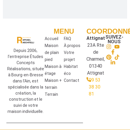
MENU
COORDONN
SUIVEZ-
Attignat
Accueil
FAQ
NOUS
23A Rte
Maison
À propos
Depuis 2006,
de
de plain
Votre
l’entreprise Études
Charmeil,
pied
projet
Concepts
01340
Maison à
Habitat
Réalisations, située
Attignat
étage
éco
à Bourg-en-Bresse
09 53
Maison +
Contact
dans l’Ain, est
38 30
spécialisée dans la
terrain
création, la
81
Terrain
construction et le
suivi de votre
maison individuelle.