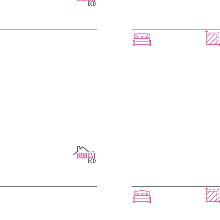
GARAGE
ROSETTA
 CE MODÈLE
3 chambres
ROSALIN
 CE MODÈLE
4 chambres