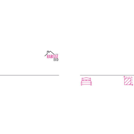
ARAGE
SERENA 
 CE MODÈLE
4 chambres