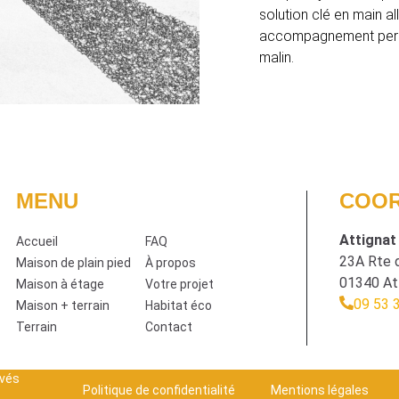
solution clé en main a
accompagnement person
malin.
MENU
COO
Attignat
Accueil
FAQ
23A Rte d
Maison de plain pied
À propos
01340 At
Maison à étage
Votre projet
09 53 
Maison + terrain
Habitat éco
Terrain
Contact
rvés
Politique de confidentialité
Mentions légales