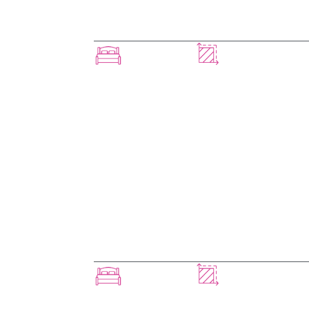
LORENZA AVEC 
VOIR
80m²
3 chambres
LUIGIA
VOIR
90m²
3 chambres