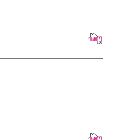
 SANS GARAGE
VOIR CE MODÈLE
80m²