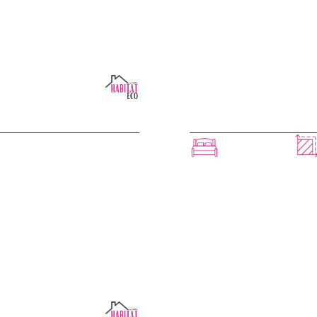
LORENZA
 CE MODÈLE
3 chambres