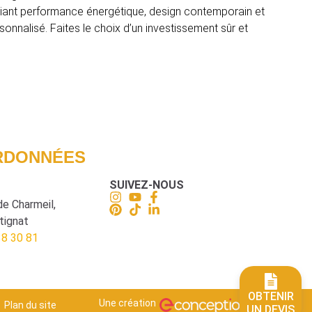
lliant performance énergétique, design contemporain et
nalisé. Faites le choix d’un investissement sûr et
RDONNÉES
SUIVEZ-NOUS
e Charmeil,
tignat
38 30 81
OBTENIR
Une création
Plan du site
UN DEVIS