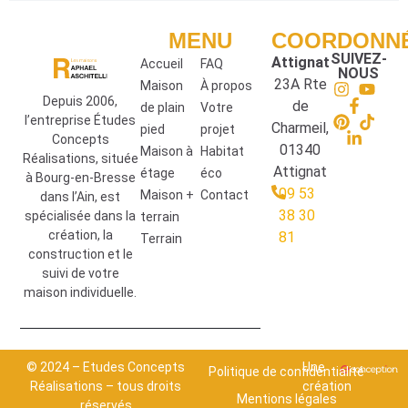
MENU
COORDONN
SUIVEZ-
Attignat
Accueil
FAQ
NOUS
23A Rte
Maison
À propos
Depuis 2006,
de
de plain
Votre
l’entreprise Études
Charmeil,
pied
projet
Concepts
01340
Maison à
Habitat
Réalisations, située
Attignat
étage
éco
à Bourg-en-Bresse
09 53
Maison +
Contact
dans l’Ain, est
38 30
spécialisée dans la
terrain
création, la
81
Terrain
construction et le
suivi de votre
maison individuelle.
© 2024 – Etudes Concepts
Une
Politique de confidentialité
Réalisations – tous droits
création
Mentions légales
réservés